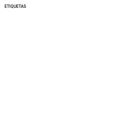
ETIQUETAS
NUESTROS BLOGS
Noticias
Conferencia Semanal
Sociedad Transformada
Green Software
ARCHIVAR