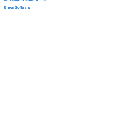
Green Software
ARCHIVAR
​​ Bogotá, Enlaces útiles:
Inicio
Sobre nosotros