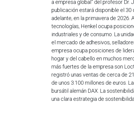
a empresa global” del profesor Dr. 
publicación estará disponible el 30
adelante, en la primavera de 2026.
tecnologías, Henkel ocupa posicion
industriales y de consumo. La unid
el mercado de adhesivos, selladore
empresa ocupa posiciones de lider
hogar y del cabello en muchos merc
más fuertes de la empresa son Locti
registró unas ventas de cerca de 21
de unos 3.100 millones de euros. La
bursátil alemán DAX. La sostenibilid
una clara estrategia de sostenibili
hoy emplea a un equipo diverso de 
sólida cultura corporativa, valores
corazón por el bien de las generac
en Colombia En Colombia, Henkel cu