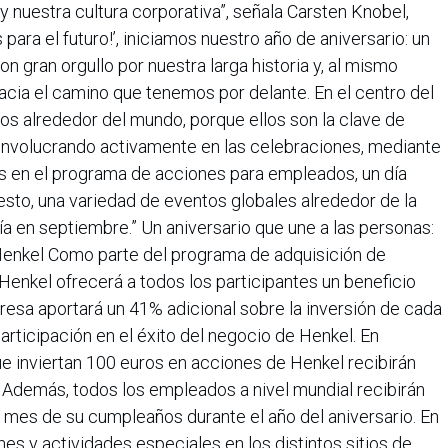
y nuestra cultura corporativa”, señala Carsten Knobel,
 para el futuro!’, iniciamos nuestro año de aniversario: un
n gran orgullo por nuestra larga historia y, al mismo
cia el camino que tenemos por delante. En el centro del
os alrededor del mundo, porque ellos son la clave de
 involucrando activamente en las celebraciones, mediante
s en el programa de acciones para empleados, un día
esto, una variedad de eventos globales alrededor de la
 en septiembre.” Un aniversario que une a las personas:
Henkel Como parte del programa de adquisición de
enkel ofrecerá a todos los participantes un beneficio
presa aportará un 41% adicional sobre la inversión de cada
rticipación en el éxito del negocio de Henkel. En
e inviertan 100 euros en acciones de Henkel recibirán
 Además, todos los empleados a nivel mundial recibirán
l mes de su cumpleaños durante el año del aniversario. En
es y actividades especiales en los distintos sitios de