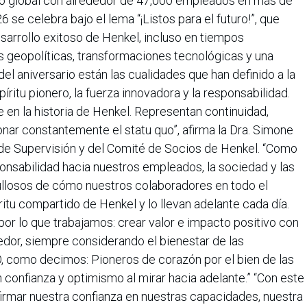
upo global con alrededor de 47,000 empleados en más de
6 se celebra bajo el lema “¡Listos para el futuro!”, que
sarrollo exitoso de Henkel, incluso en tiempos
 geopolíticas, transformaciones tecnológicas y una
del aniversario están las cualidades que han definido a la
ritu pionero, la fuerza innovadora y la responsabilidad.
 en la historia de Henkel. Representan continuidad,
ionar constantemente el statu quo”, afirma la Dra. Simone
 de Supervisión y del Comité de Socios de Henkel. “Como
onsabilidad hacia nuestros empleados, la sociedad y las
ullosos de cómo nuestros colaboradores en todo el
itu compartido de Henkel y lo llevan adelante cada día.
or lo que trabajamos: crear valor e impacto positivo con
edor, siempre considerando el bienestar de las
O, como decimos: Pioneros de corazón por el bien de las
 confianza y optimismo al mirar hacia adelante.” “Con este
firmar nuestra confianza en nuestras capacidades, nuestra