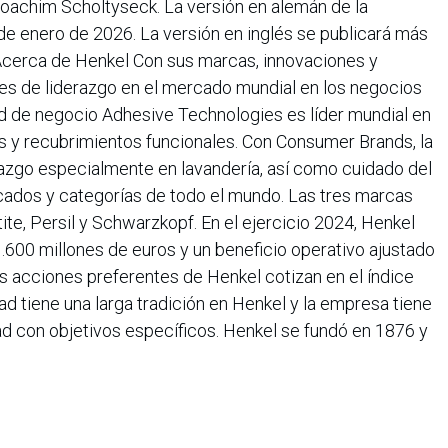
Joachim Scholtyseck. La versión en alemán de la
 de enero de 2026. La versión en inglés se publicará más
 Acerca de Henkel Con sus marcas, innovaciones y
es de liderazgo en el mercado mundial en los negocios
ad de negocio Adhesive Technologies es líder mundial en
s y recubrimientos funcionales. Con Consumer Brands, la
azgo especialmente en lavandería, así como cuidado del
ados y categorías de todo el mundo. Las tres marcas
te, Persil y Schwarzkopf. En el ejercicio 2024, Henkel
.600 millones de euros y un beneficio operativo ajustado
s acciones preferentes de Henkel cotizan en el índice
ad tiene una larga tradición en Henkel y la empresa tiene
dad con objetivos específicos. Henkel se fundó en 1876 y
unas 47.000 personas en todo el mundo, unidas por una
 compartidos y un propósito común: &quot;Pioneros de
iones&quot;. Más información en
www.henkel.com
Henkel
enta con una trayectoria de 38 años y una planta de