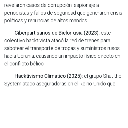
revelaron casos de corrupción, espionaje a
periodistas y fallos de seguridad que generaron crisis
políticas y renuncias de altos mandos.
·
Ciberpartisanos de Bielorrusia (2023):
este
colectivo hacktivista atacó la red de trenes para
sabotear el transporte de tropas y suministros rusos
hacia Ucrania, causando un impacto físico directo en
el conflicto bélico.
·
Hacktivismo Climático (2025):
el grupo Shut the
System atacó aseguradoras en el Reino Unido que
respaldaban proyectos de combustibles fósiles, con
el objetivo de provocarles pérdidas económicas y
presionar cambios en sus políticas
medioambientales.
Sectores como el gobierno, el financiero, el