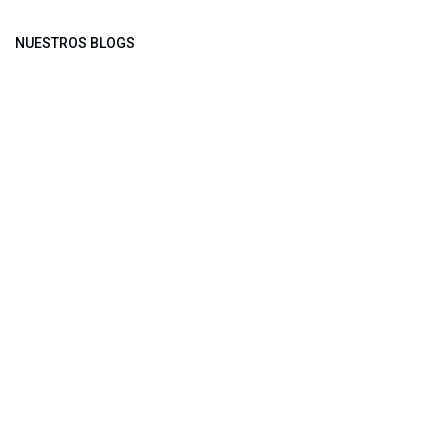
NUESTROS BLOGS
Noticias
Conferencia Semanal
Sociedad Transformada
Green Software
ARCHIVAR