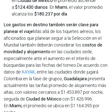
en
Ciudad de México
el promedio asciende
a
$124.430 diarios
. En
Miami
, el valor promedio
alcanza los
$180.237 por día
.
Los gastos en destino también serán clave para
planear el viaje
Más allá de los tiquetes aéreos, los
aficionados que planean seguir a la Selección en el
Mundial también deberán considerar los
costos de
movilidad y alojamiento
en las ciudades sede,
especialmente ante el aumento en el interés de
búsquedas para las fechas del torneo.De acuerdo con
datos de
KAYAK
, entre las ciudades donde jugará
Colombia en la fase de grupos,
Guadalajara
presenta
actualmente las tarifas promedio de alojamiento más
altas, con valores cercanos a $1.453.897 por noche,
seguida de
Ciudad de México
con $1.426.996.
En
Miami,
el promedio se ubica en $1.164.395 por