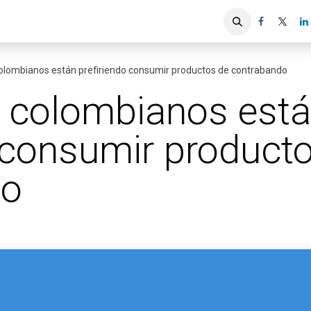
iones
Servicios ACIS
Asociados
lombianos están prefiriendo consumir productos de contrabando
 colombianos est
o consumir product
do