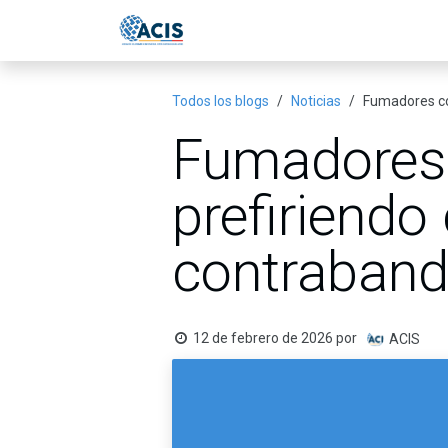
Ir al contenido
Inicio
Eventos
Publicac
Todos los blogs
Noticias
Fumadores co
Fumadores
prefiriend
contraban
12 de febrero de 2026
por
ACIS