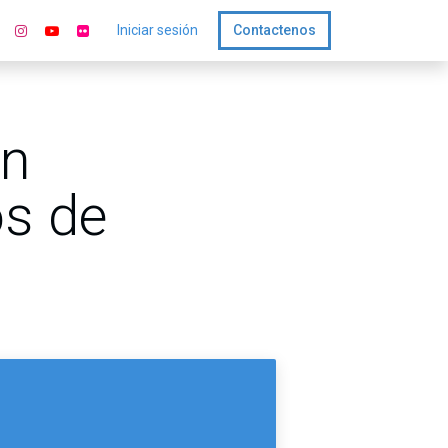
Iniciar sesión
Contactenos
án
os de