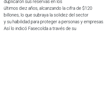
duplicaron sus reservas en los
últimos diez años, alcanzando la cifra de $120
billones, lo que subraya la solidez del sector
y su habilidad para proteger a personas y empresas.
Así lo indicó Fasecolda a través de su
comunicado de prensa publicado en febrero de 2025.
Para más información, visite
https://www.fixitg.com/
.
en
Noticias
ACIS - Cursos
10 de abril de 2025
COMPARTIR ESTA PUBLICACIÓN