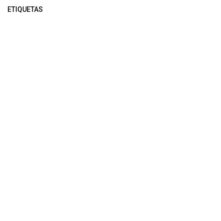
ETIQUETAS
NUESTROS BLOGS
Noticias
Conferencia Semanal
Sociedad Transformada
Green Software
ARCHIVAR