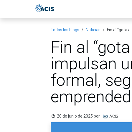
Ir al contenido
Inicio
Eventos
Publicac
Todos los blogs
Noticias
Fin al “gota 
Fin al “gota
impulsan un
formal, seg
emprended
20 de junio de 2025
por
ACIS