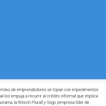
a, miles de emprendedores se topan con impedimentos
al los empuja a recurrir al crédito informal que implica
orama, la fintech Plurall y Siigo (empresa líder de