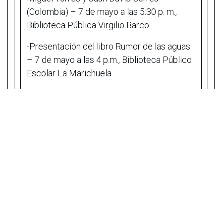
(Colombia) – 7 de mayo a las 5:30 p. m.,
Biblioteca Pública Virgilio Barco
-Presentación del libro Rumor de las aguas
– 7 de mayo a las 4 p.m., Biblioteca Público
Escolar La Marichuela
-Charla La poética de los oficios en Clara y
confusa, novela ganadora del Premio
Herralde de Novela 2024 con Cynthia
Rimsky (Chile) – 10 de mayo a la 11:00 a.m.,
Biblioteca Pública Virgilio Barco
-Narrar la ciudad con Antonio García Ángel
(Colombia) – 10 de mayo a las 11:30 a. m.,
Biblioteca Público Escolar Pasquilla