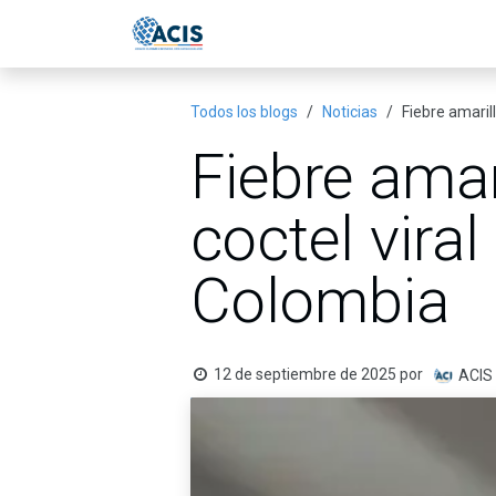
Ir al contenido
Inicio
Eventos
Publicac
Todos los blogs
Noticias
Fiebre amaril
Fiebre amar
coctel vira
Colombia
12 de septiembre de 2025
por
ACIS