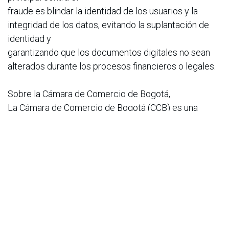
fraude es blindar la identidad de los usuarios y la
integridad de los datos, evitando la suplantación de
identidad y
garantizando que los documentos digitales no sean
alterados durante los procesos financieros o legales.
Sobre la Cámara de Comercio de Bogotá,
La Cámara de Comercio de Bogotá (CCB) es una
entidad privada sin ánimo de lucro que impulsa la
competitividad y formalización de las empresas en la
región, encargándose de administrar el registro
mercantil y
de brindar seguridad jurídica al sector empresarial.
Como socia mayoritaria de Certicámara, juega un rol
estratégico en la lucha contra el fraude financiero al
respaldar la infraestructura tecnológica y legal