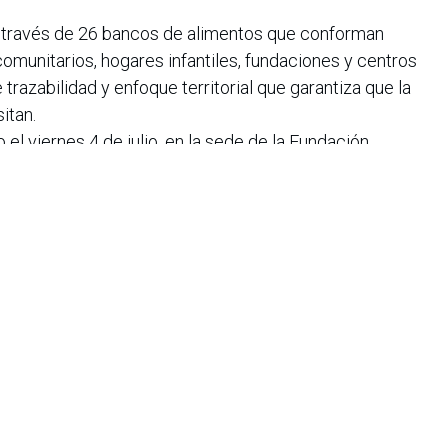
 a través de 26 bancos de alimentos que conforman
munitarios, hogares infantiles, fundaciones y centros
razabilidad y enfoque territorial que garantiza que la
itan.
o el viernes 4 de julio, en la sede de la Fundación
rticipación de voceros de Fenavi, ABACO y el equipo de
y difusión de @b.eats, quien ha movilizado a miles de
ara sumarse a esta causa.
iana de Informática, Sistemas y Tecnologías Afines es una
o de lucro que agrupa a más de 1500 profesionales en el área