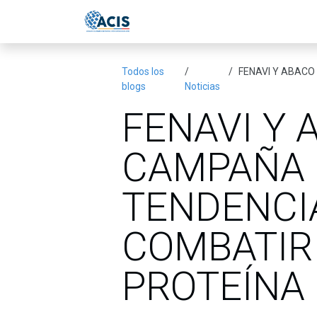
Ir al contenido
Inicio
Eventos
Publicac
Todos los
FENAVI Y ABACO LA
blogs
Noticias
FENAVI Y 
CAMPAÑA 
TENDENCIA
COMBATIR
PROTEÍNA 