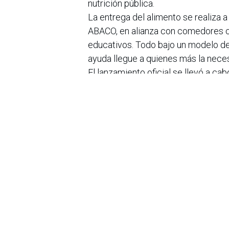
nutrición pública.
La entrega del alimento se realiza
ABACO, en alianza con comedores co
educativos. Todo bajo un modelo de t
ayuda llegue a quienes más la neces
El lanzamiento oficial se llevó a cab
Proyecto de Vida, y contó con la pa
Pollo Shares, así como el respaldo 
personas desde el entorno digital p
en
Noticias
Sobre nosotros
Bogotá, Enlaces
útiles:
La Asociación Colomb
organización sin ánim