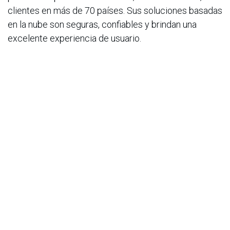
clientes en más de 70 países. Sus soluciones basadas
en la nube son seguras, confiables y brindan una
excelente experiencia de usuario.
Para más información, visite
sovos.com/co
y síganos
en
LinkedIn
,
Instagram
y
Youtube
.
en
Noticias
ACIS
15 de enero de 2026
COMPARTIR ESTA PUBLICACIÓN