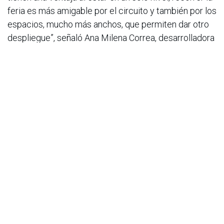
feria es más amigable por el circuito y también por los
espacios, mucho más anchos, que permiten dar otro
despliegue”, señaló Ana Milena Correa, desarrolladora
de negocios para Jinko en Latinoamérica e Italia. RS
Solar (Ralux Solar): “Llegar como expositor a
ExpoSolar en Bogotá es un gran reto. Teníamos una
gran expectativa por este nuevo cambio. Observamos
una mayor afluencia de personas y gracias a la
ubicación en la capital del país, las cosas han influido
de manera óptima. Ha sido una experiencia muy
positiva “así lo destaca durante la feria Sergio
Valencia, country manager de Ralux Solar.
Comercializadora Sostenible: Mariana Ariza,
coordinadora de mercadeo de Comercializadora
Sostenible, señaló: “Hemos asistido a ediciones
anteriores, y el cambio de Medellín a Bogotá