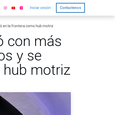
Iniciar sesión
Contactenos
ó en la frontera como hub motriz
ó con más
os y se
o hub motriz