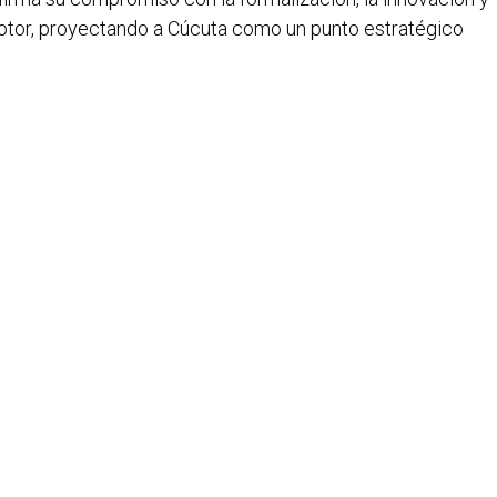
otor, proyectando a Cúcuta como un punto estratégico
un motor clave de crecimiento para la industria
a.
iana de Informática, Sistemas y Tecnologías Afines es una
o de lucro que agrupa a más de 1500 profesionales en el área
CIS nació en 1975, agrupando en ese entonces a un pequeño
Con el transcurrir de los años, y a medida que el panorama
geniería de sistemas ha ido evolucionando, la asociación ha
rrollo paralelo.
e organizar eventos académicos de gran importancia a nivel
de la informática, la Asociación Colombiana de Informática,