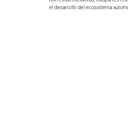
el desarrollo del ecosistema autom
para el comercio binacional y como 
automotriz en Colombia y Venezuel
en
Noticias
Sobre nosotros
Bogotá, Enlaces
útiles:
La Asociación Colomb
organización sin ánim
Inicio
de la tecnología. A
Sobre nosotros
número de expertos. 
Productos
profesional de la in
Servicios
experimentado un desa
Legal
Hoy en día, además d
Estatutos
nacional en el área 
Política de privacidad