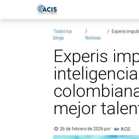
Ir al contenido
Inicio
Eventos
Publicac
Todos los
Experis impuls
blogs
Noticias
Experis im
inteligencia
colombianas
mejor talen
26 de febrero de 2026
por
ACIS