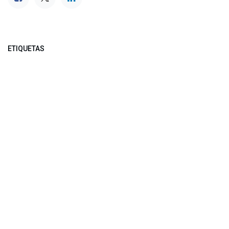
ETIQUETAS
NUESTROS BLOGS
Noticias
Conferencia Semanal
Sociedad Transformada
Green Software