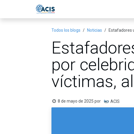
Ir al contenido
Inicio
Eventos
Publicac
Todos los blogs
Noticias
Estafadores u
Estafadore
por celebri
víctimas, a
8 de mayo de 2025
por
ACIS