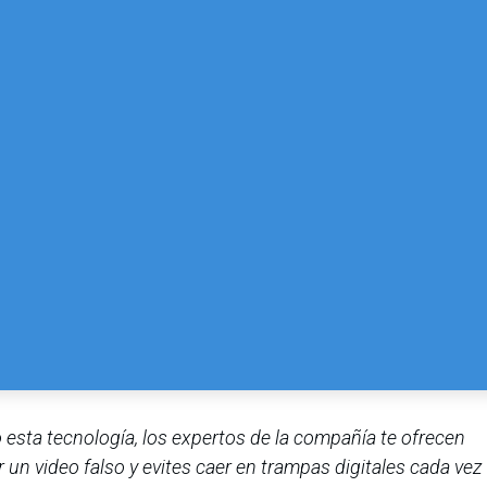
esta tecnología, los expertos de la compañía te ofrecen
un video falso y evites caer en trampas digitales cada vez