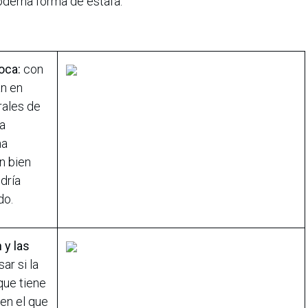
moderna forma de estafa:
oca:
con
an en
rales de
na
ma
án bien
dría
do.
 y las
ar si la
 que tiene
 en el que