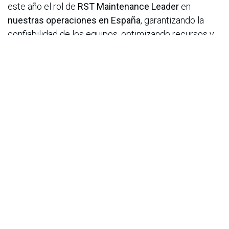
este año
el rol de
RST Maintenance Leader
en
nuestras operaciones en España
, garantizando la
confiabilidad de los equipos, optimizando recursos y
promoviendo la mejora continua en los procesos
productivos.
Inversión estratégica en formación y bienestar
Para consolidar este camino de crecimiento, Essity
invierte cada año, más de USD $800.000 en la
formación y desarrollo de cada uno de nuestros
colaboradores, a través de programas como la Ruta
de Liderazgo OneEssity que impactó a más de 230
líderes en toda la región, y otras iniciativas como
UniverEssity, capacitaciones técnicas y mentorías
ejecutivas, que beneficiaron a nuestros
colaboradores, promoviendo trayectorias sólidas