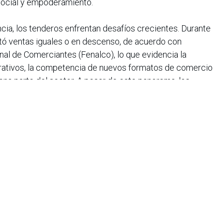
social y empoderamiento.
cia, los tenderos enfrentan desafíos crecientes. Durante
rtó ventas iguales o en descenso, de acuerdo con
al de Comerciantes (Fenalco), lo que evidencia la
erativos, la competencia de nuevos formatos de comercio
uena parte del sector. A pesar de este panorama, los
encia ejemplar, manteniendo su cercanía con las
mente a nuevas tendencias como la digitalización de los
ón de herramientas tecnológicas para gestionar mejor sus
global de higiene y salud, reafirma su compromiso con
ombia logra impactar mensualmente 245.000 tenderos
ros que manejan las categorías en las cuales participa la
bertura en el 98 % del territorio nacional. Este alcance
atégico del comercio de barrio, garantizando que sus