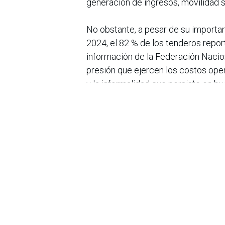
generación de ingresos, movilidad 
No obstante, a pesar de su importan
2024, el 82 % de los tenderos repo
información de la Federación Nacion
presión que ejercen los costos op
y la informalidad que persiste en b
tenderos han demostrado una resili
comunidades y adaptándose gradual
procesos de venta y la incorporaci
negocios.
En este contexto, Essity, compañía 
este canal al destacar que en Col
aliados, quienes son aquellos tende
compañía, lo que le permite tener co
convierte a Essity en un socio estr