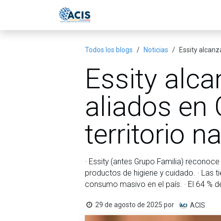
Ir al contenido
Inicio
Eventos
Publicac
Todos los blogs
Noticias
Essity alcanz
Essity alca
aliados en 
territorio n
· Essity (antes Grupo Familia) reconoc
productos de higiene y cuidado. · Las 
consumo masivo en el país. · El 64 % d
29 de agosto de 2025
por
ACIS