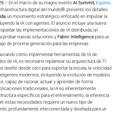
025
– En el marco de su magno evento
AI Summit,
Equinix
,
nfraestructura digital del mundo®, presentó los detalles
ida
, un movimiento estratégico enfocado en impulsar la
luyendo la IA con agentes. El anuncio incluye una nueva
espaldar las implementaciones de IA distribuida, un
ra probar nuevas soluciones y
Fabric Intelligence
para un
bajo de próxima generación para las empresas.
buscando cómo implementar herramientas de IA de
s de IA, es necesario replantear su arquitectura de TI
e diseñó desde cero para soportar la escala, la velocidad
nteligentes modernos, incluyendo la evolución de modelos
e, capaz de razonar, actuar y aprender de forma
plicaciones tradicionales, la IA es inherentemente
estructura específicos para el entrenamiento, la inferencia
acer estas necesidades requiere un nuevo tipo de
mente, profundamente interconectada y diseñada para un