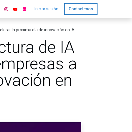
Iniciar sesión
Contactenos
elerar la próxima ola de innovación en IA
ctura de IA
 empresas a
novación en