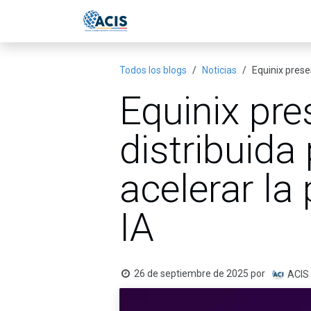
Ir al contenido
Inicio
Eventos
Publicac
Todos los blogs
Noticias
Equinix prese
Equinix pre
distribuida
acelerar la
IA
26 de septiembre de 2025
por
ACIS