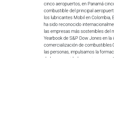
cinco aeropuertos, en Panamá cinco
combustible del principal aeropuert
los lubricantes Mobil en Colombia,
ha sido reconocido internacionalme
las empresas más sostenibles del mu
Yearbook de S&P Dow Jones en la ind
comercialización de combustibles.C
las personas, impulsamos la formaci
de las comunidades vecinas y aport
Terpel, que por más de 20 años ha 
beneficiado a cerca de dos millones
infraestructura moderna y precios c
marca número uno en el corazón de
en
Noticias