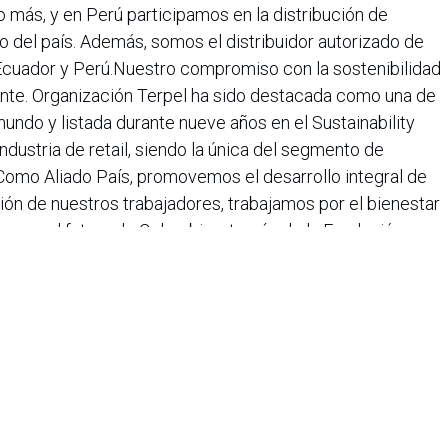
 más, y en Perú participamos en la distribución de
o del país. Además, somos el distribuidor autorizado de
 Ecuador y Perú.Nuestro compromiso con la sostenibilidad
nte. Organización Terpel ha sido destacada como una de
ndo y listada durante nueve años en el Sustainability
ustria de retail, siendo la única del segmento de
omo Aliado País, promovemos el desarrollo integral de
ón de nuestros trabajadores, trabajamos por el bienestar
amos al futuro de Colombia a través de la Fundación
liderado programas de calidad educativa que han
 de personas. Con excelencia en el servicio,
ompetitivos, en Terpel trabajamos para seguir siendo la
 los consumidores.