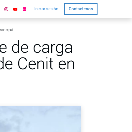
Iniciar sesión
Contactenos
ocancipá
e de carga
de Cenit en