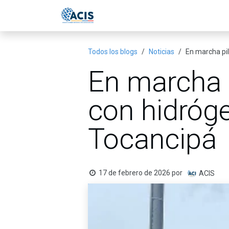
Ir al contenido
Inicio
Eventos
Publicac
Todos los blogs
Noticias
En marcha pil
En marcha p
con hidróge
Tocancipá
17 de febrero de 2026
por
ACIS