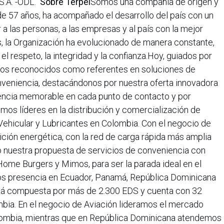
 S.A. -ODL.
Sobre Terpel
Somos una compañía de origen y
de 57 años, ha acompañado el desarrollo del país con un
r a las personas, a las empresas y al país con la mejor
s, la Organización ha evolucionado de manera constante,
el respeto, la integridad y la confianza.Hoy, guiados por
emos reconocidos como referentes en soluciones de
onveniencia, destacándonos por nuestra oferta innovadora
riencia memorable en cada punto de contacto y por
os líderes en la distribución y comercialización de
Vehicular y Lubricantes en Colombia. Con el negocio de
ición energética, con la red de carga rápida más amplia
 nuestra propuesta de servicios de conveniencia con
ome Burgers y Mimos, para ser la parada ideal en el
s presencia en Ecuador, Panamá, República Dominicana
stá compuesta por más de 2.300 EDS y cuenta con 32
bia. En el negocio de Aviación lideramos el mercado
ombia, mientras que en República Dominicana atendemos