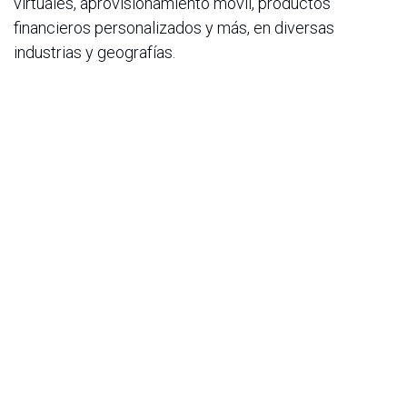
virtuales, aprovisionamiento móvil, productos
financieros personalizados y más, en diversas
industrias y geografías.
en
Noticias
ACIS
16 de septiembre de 2025
COMPARTIR ESTA PUBLICACIÓN