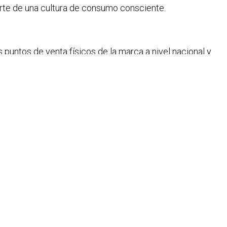
te de una cultura de consumo consciente.
s puntos de venta físicos de la marca a nivel nacional y
 ampliando el acceso a estas soluciones dentro de su
doméstico no solo impacta la economía del hogar, sino que
s y la generación de residuos. En un escenario donde la
n la agenda del consumo, el llamado “skincare” para
 una categoría emergente dentro del mercado de
o.