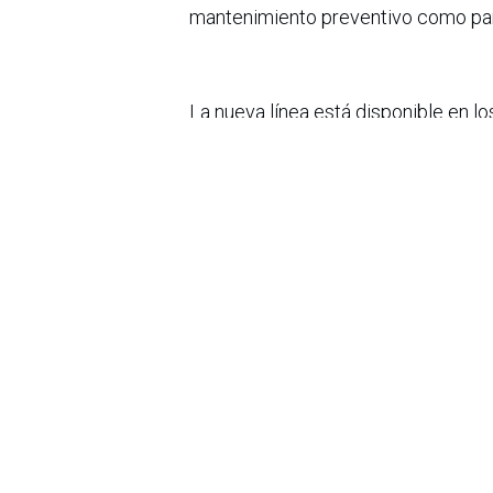
mantenimiento preventivo como par
La nueva línea está disponible en lo
también a través de su página web,
portafolio de cuidado del hogar.
Extender la vida útil de un electro
puede reducir reemplazos prematuro
sostenibilidad y la eficiencia marca
electrodomésticos se perfila como
mantenimiento y cuidado doméstic
en
Noticias