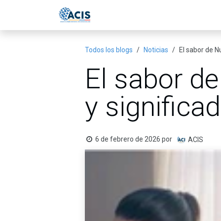
Ir al contenido
Inicio
Eventos
Publicac
Todos los blogs
Noticias
El sabor de Nu
El sabor de
y significa
6 de febrero de 2026
por
ACIS