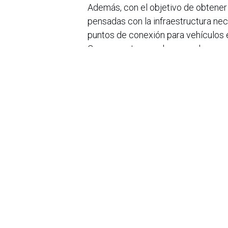
Además, con el objetivo de obtener 
pensadas con la infraestructura nece
puntos de conexión para vehículos e
Conconcreto no solo expande su port
y su compromiso con el desarrollo d
oferta de proyectos sostenibles en t
en
Noticias
Sobre nosotros
Bogotá, Enlaces
útiles:
La Asociación Colomb
organización sin ánim
Inicio
de la tecnología. A
Sobre nosotros
número de expertos. 
Productos
profesional de la in
Servicios
experimentado un desa