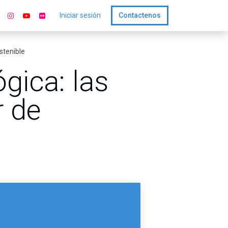
Iniciar sesión
Contactenos
ostenible
ógica: las
r de