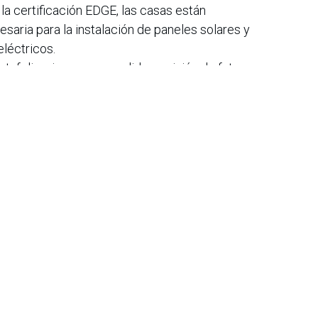
la certificación EDGE, las casas están
saria para la instalación de paneles solares y
léctricos.
afolio, sino que consolida su visión de futuro
el país, creando un estándar superior en la
odo el territorio nacional.
iana de Informática, Sistemas y Tecnologías Afines es una
o de lucro que agrupa a más de 1500 profesionales en el área
CIS nació en 1975, agrupando en ese entonces a un pequeño
Con el transcurrir de los años, y a medida que el panorama
geniería de sistemas ha ido evolucionando, la asociación ha
rrollo paralelo.