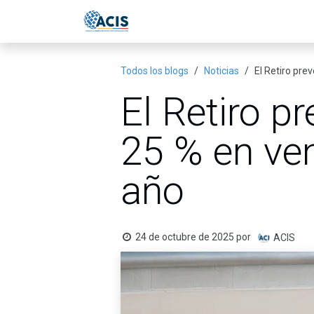
Ir al contenido
Inicio
Eventos
Publicac
Todos los blogs
Noticias
El Retiro pre
El Retiro p
25 % en ven
año
24 de octubre de 2025
por
ACIS