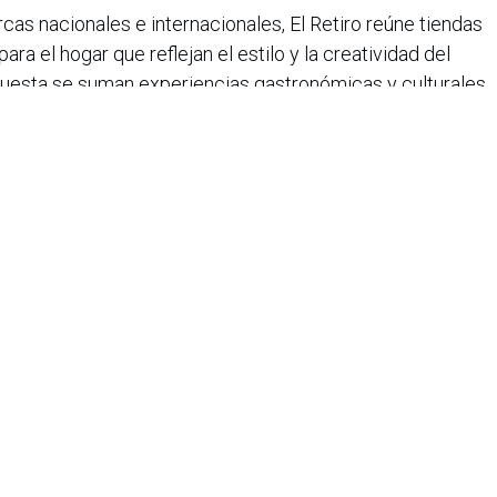
as nacionales e internacionales, El Retiro reúne tiendas
para el hogar que reflejan el estilo y la creatividad del
uesta se suman experiencias gastronómicas y culturales
corrido por lo mejor del diseño y el estilo de vida en la
iana de Informática, Sistemas y Tecnologías Afines es una
o de lucro que agrupa a más de 1500 profesionales en el área
CIS nació en 1975, agrupando en ese entonces a un pequeño
Con el transcurrir de los años, y a medida que el panorama
geniería de sistemas ha ido evolucionando, la asociación ha
rrollo paralelo.