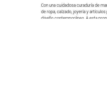
Con una cuidadosa curaduría de marc
de ropa, calzado, joyería y artículos 
diseño contemporáneo. A esta prop
que transforman cada visita en un re
capital.
en
Noticias
Sobre nosotros
Bogotá, Enlaces
útiles:
La Asociación Colomb
organización sin ánim
Inicio
de la tecnología. A
Sobre nosotros
número de expertos. 
Productos
profesional de la in
Servicios
experimentado un desa
Legal