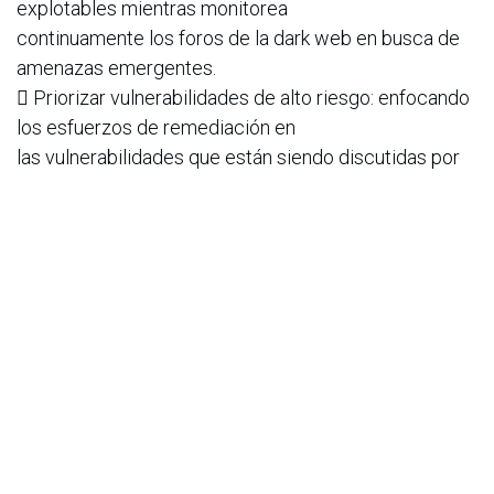
explotables mientras monitorea
continuamente los foros de la dark web en busca de
amenazas emergentes.
 Priorizar vulnerabilidades de alto riesgo: enfocando
los esfuerzos de remediación en
las vulnerabilidades que están siendo discutidas por
los grupos cibercriminales,
aprovechando marcos de priorización basados ​​en
riesgos como EPSS y CVSS, para
una gestión eficaz de parches.
 Aprovechar la inteligencia en la dark web:
supervisando los mercados de la dark web
en busca de servicios de ransomware emergentes y
hacer un seguimiento de los
esfuerzos de coordinación de los hacktivistas para
mitigar de forma preventiva
amenazas como los ataques DDoS y de desfiguración