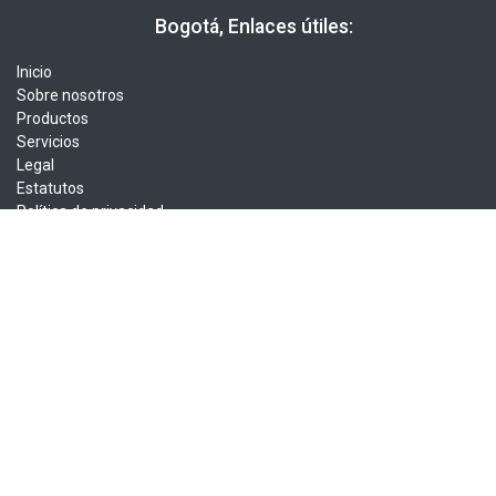
​​ Bogotá, Enlaces útiles:
Inicio
Sobre nosotros
Productos
Servicios
Legal
Estatutos
Política de privacidad
Contáctenos
Sobre nosotros
La Asociación Colombiana de Informática, Sistemas y Tecnologías
Afines es una organización sin ánimo de lucro que agrupa a más
de 1500 profesionales en el área de la tecnología. ACIS nació en
1975, agrupando en ese entonces a un pequeño número de
expertos. Con el transcurrir de los años, y a medida que el