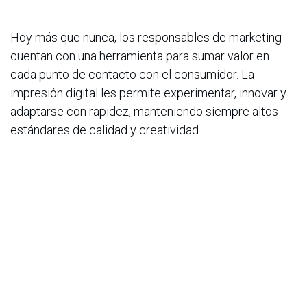
Hoy más que nunca, los responsables de marketing
cuentan con una herramienta para sumar valor en
cada punto de contacto con el consumidor. La
impresión digital les permite experimentar, innovar y
adaptarse con rapidez, manteniendo siempre altos
estándares de calidad y creatividad.
El etiquetado y el packaging han dejado de ser
simples envoltorios para convertirse en plataformas
activas de conexión emocional, capaces de contar
historias, fortalecer la identidad de marca y generar
experiencias memorables. ¿Estás listo para convertir
tus empaques en tu mejor campaña de marketing?