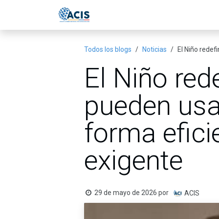
Ir al contenido
Inicio
Eventos
Publicac
Todos los blogs
Noticias
El Niño redef
El Niño red
pueden usa
forma efici
exigente
29 de mayo de 2026
por
ACIS