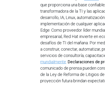
que proporciona una base confiable
transformadora de la TI y las aplica
desarrollo, IA, Linux, automatizació
implementación de cualquier aplicac
Edge. Como proveedor líder mundial
empresarial, Red Hat invierte en e
desafíos de TI del mañana. Por medi
a construir, conectar, automatizar, 
servicios de consultoría, capacitaci
mundialmente
.
Declaraciones de pr
comunicado de prensa pueden consti
de la Ley de Reforma de Litigios d
proyección futura brindan expectati
supuestos e incluyen cualquier dec
histórico o actual. Los resultados r
dichas declaraciones de proyección 