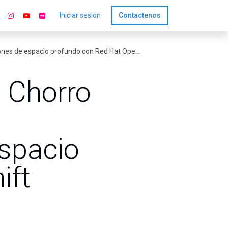
Iniciar sesión
Contactenos
io profundo con Red Hat OpenShift Virtualization
a Chorro
espacio
ift