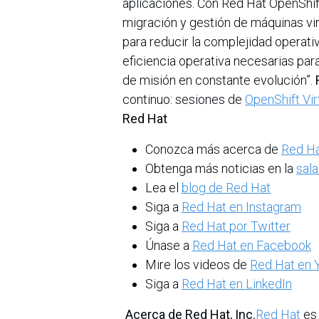
aplicaciones. Con Red Hat OpenShift 
migración y gestión de máquinas vi
para reducir la complejidad operativa
eficiencia operativa necesarias par
de misión en constante evolución”.
continuo: sesiones de
OpenShift Vir
Red Hat
Conozca más acerca de
Red H
Obtenga más noticias en la
sala
Lea el
blog de Red Hat
Siga a
Red Hat en Instagram
Siga a
Red Hat por Twitter
Únase a
Red Hat en Facebook
Mire los videos de
Red Hat en 
Siga a
Red Hat en LinkedIn
Acerca de Red Hat, Inc.
Red Hat
es 