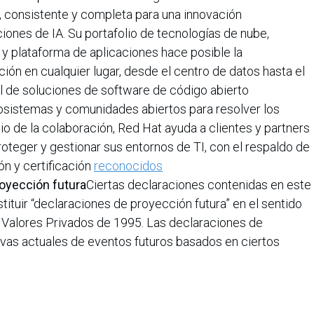
, consistente y completa para una innovación
ciones de IA. Su portafolio de tecnologías de nube,
n y plataforma de aplicaciones hace posible la
ión en cualquier lugar, desde el centro de datos hasta el
 de soluciones de software de código abierto
cosistemas y comunidades abiertos para resolver los
o de la colaboración, Red Hat ayuda a clientes y partners
proteger y gestionar sus entornos de TI, con el respaldo de
ón y certificación
reconocidos
oyección futura
Ciertas declaraciones contenidas en este
tuir “declaraciones de proyección futura” en el sentido
e Valores Privados de 1995. Las declaraciones de
vas actuales de eventos futuros basados ​​en ciertos
laración que no relacionarse con cualquier hecho
eales pueden diferir materialmente de los indicados por
futura. Las declaraciones de proyección futura incluidas