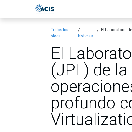
Ir al contenido
Inicio
Eventos
Publicac
Todos los
El Laboratorio de 
blogs
Noticias
El Laborato
(JPL) de l
operacione
profundo c
Virtualizati