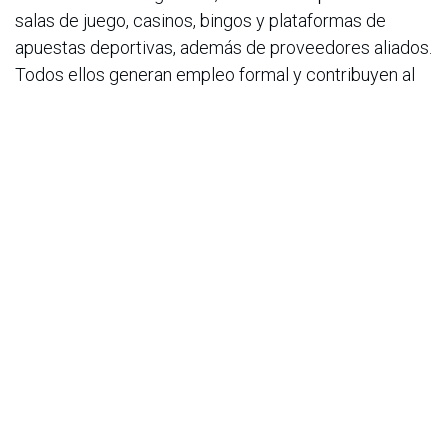
salas de juego, casinos, bingos y plataformas de
apuestas deportivas, además de proveedores aliados.
Todos ellos generan empleo formal y contribuyen al
desarrollo económico del país, reafirmando que la
legalidad impulsa formalización, innovación y
confianza institucional.
CORNAZAR resaltó que detrás de estos resultados
hay concesionarios regulados, entre ellos operadores
de salas de juego, casinos, bingos y plataformas de
apuestas deportivas, además de proveedores aliados.
Todos ellos generan empleo formal y contribuyen al
desarrollo económico del país, reafirmando que la
legalidad impulsa formalización, innovación y
confianza institucional