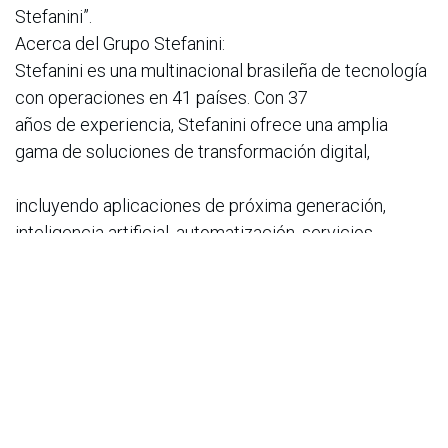
Stefanini”.
Acerca del Grupo Stefanini:
Stefanini es una multinacional brasileña de tecnología
con operaciones en 41 países. Con 37
años de experiencia, Stefanini ofrece una amplia
gama de soluciones de transformación digital,
incluyendo aplicaciones de próxima generación,
inteligencia artificial, automatización, servicios
en la nube y ciberseguridad.
Acerca de Escala 24x7:
Escala 24x7, socio Premier de AWS en América
Latina, impulsa la transformación digital con
soluciones innovadoras en la nube. Con 13
competencias, 14 premios de AWS, incluido el
reconocimiento consecutivo como Socio Integrador