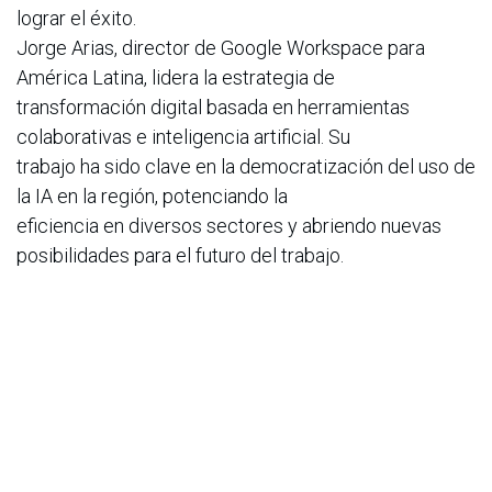
lograr el éxito.
Jorge Arias, director de Google Workspace para
América Latina, lidera la estrategia de
transformación digital basada en herramientas
colaborativas e inteligencia artificial. Su
trabajo ha sido clave en la democratización del uso de
la IA en la región, potenciando la
eficiencia en diversos sectores y abriendo nuevas
posibilidades para el futuro del trabajo.
Las entradas para el Wake Up Conference 2025 ya
están disponibles en
www.taquillalive.com
, con opciones que incluyen
acceso VIP, beneficios exclusivos y
descuentos de preventa. Se espera la asistencia de
más de 8.000 personas, consolidando a
Bogotá como el epicentro del desarrollo personal y