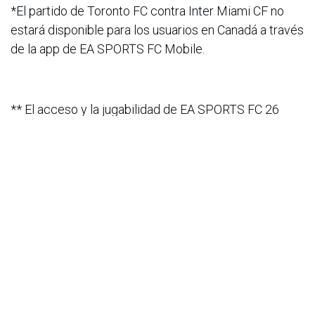
*El partido de Toronto FC contra Inter Miami CF no
estará disponible para los usuarios en Canadá a través
de la app de EA SPORTS FC Mobile.
** El acceso y la jugabilidad de EA SPORTS FC 26
Showcase requieren una conexión a internet
constante y una Cuenta EA. Para usuarios en
PlayStation 5 y PlayStation 4, el acceso al juego
multijugador en línea en EA SPORTS FC 26 Showcase
requiere una suscripción a PlayStation®Plus.
EL MATERIAL DE PRENSA ESTÁ DISPONIBLE
EN
EAPressPortal.com