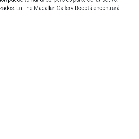
zados. En The Macallan Gallery Bogotá encontrará
siones únicas en el mercado latinoamericano.
ra pasión, el whisky escocés ha encontrado un lugar
glo XXI. Quienes deseen comenzar este viaje, pueden
de expresiones en
The Macallan Gallery,
ubicada en la
otá. Para más informaciones acerca de la galería, es
80 o por Instagram en
@themacallanramon.
iana de Informática, Sistemas y Tecnologías Afines es una