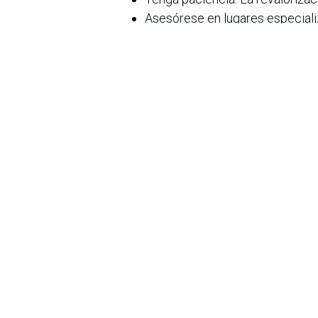
Asesórese en lugares especiali
asesoría personalizada y expre
Ya sea por inversión, herencia o pu
especial en las colecciones del si
descubrir una curaduría exclusiva 
Calle 84A #11-50 en La Cabrera, Bog
posible comunicarse al: 316 01740
en
Noticias
Sobre nosotros
Bogotá, Enlaces
útiles:
La Asociación Colomb