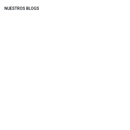
NUESTROS BLOGS
Noticias
Conferencia Semanal
Sociedad Transformada
Green Software
ARCHIVAR