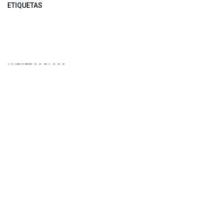
ETIQUETAS
NUESTROS BLOGS
Noticias
Conferencia Semanal
Sociedad Transformada
Green Software
ARCHIVAR