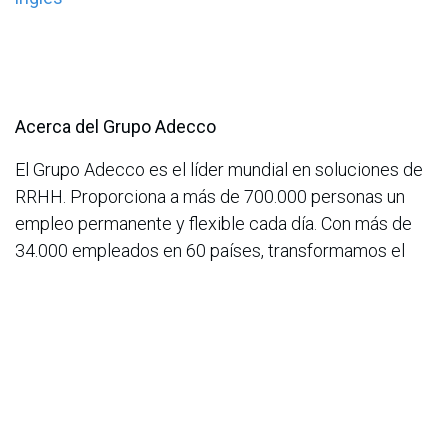
Acerca del Grupo Adecco
El Grupo Adecco es el líder mundial en soluciones de
RRHH. Proporciona a más de 700.000 personas un
empleo permanente y flexible cada día. Con más de
34.000 empleados en 60 países, transformamos el
mundo laboral de uno en uno. Nuestros colegas sirven
a más de 100.000 organizaciones con el talento, los
servicios de recursos humanos y la tecnología de
vanguardia que necesitan para tener éxito en una
economía global en constante cambio. Nuestra
cultura de inclusión, equidad y trabajo en equipo
empodera a individuos y organizaciones, alimenta las