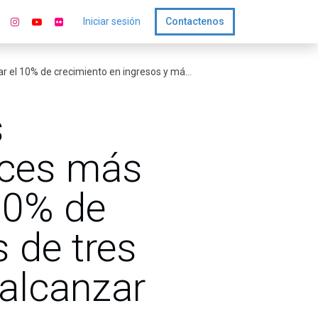
Iniciar sesión
Contactenos
ilidades de alcanzar márgenes de utilidad iguales o superiores al 15%
s
eces más
10% de
 de tres
alcanzar