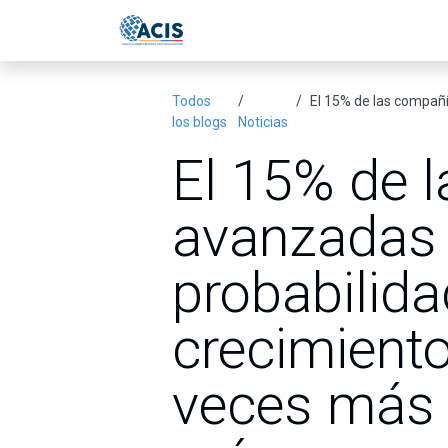
Ir al contenido
Inicio
Eventos
Publicac
Todos
El 15% de las compañías más avanzada
los blogs
Noticias
El 15% de 
avanzadas 
probabilida
crecimiento
veces más 