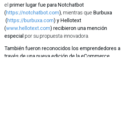
el
primer lugar fue para Notchatbot
(
https://notchatbot.com
)
, mientras que
Burbuxa
(
https://burbuxa.com
) y Hellotext
(
www.hellotext.com
) recibieron una mención
especial
por su propuesta innovadora.
También fueron reconocidos los emprendedores a
través de una nueva edición de la eCommerce
Startup Competition,
una iniciativa regional del
eCommerce Institute cuyo objetivo es impulsar los
emprendimientos digitales y los proyectos de
América Latina en el ecosistema del digital
commerce.
En Colombia, el ganador fue Pagui
-
https://pagui.co
, y se otorgó mención especial a
Serpion -
https://serpion.cances.co
.
https://ecommerceday.co/2026/streaming
Si te