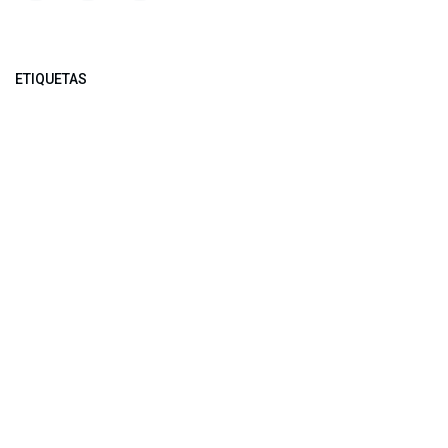
ETIQUETAS
NUESTROS BLOGS
Noticias
Conferencia Semanal
Sociedad Transformada
Green Software