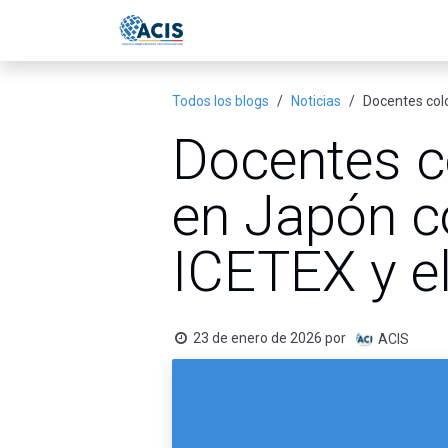
Ir al contenido
Inicio
Eventos
Publicac
Todos los blogs
Noticias
Docentes col
Docentes c
en Japón c
ICETEX y e
23 de enero de 2026
por
ACIS