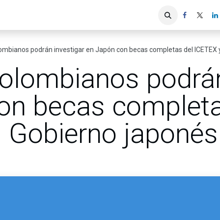
iones
Servicios ACIS
Asociados
ombianos podrán investigar en Japón con becas completas del ICETEX y
olombianos podrán
on becas completa
l Gobierno japonés