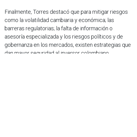
Finalmente, Torres destacó que para mitigar riesgos
como la volatilidad cambiaria y económica; las
barreras regulatorias; la falta de información o
asesoría especializada y los riesgos políticos y de
gobernanza en los mercados, existen estrategias que
dan mayor seguridad al inversor colombiano.
“Algunas de ellas son la diversificación geográfica y
sectorial para reducir la exposición; las alianzas con
gestores locales y fondos especializados; el uso de
vehículos de inversión regulados y transparentes
como los Fondos de Inversión Colectiva certificados
y asesoría legal y financiera continúa para el
cumplimiento normativo y de optimización fiscal”,