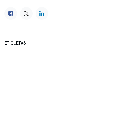
ETIQUETAS
NUESTROS BLOGS
Noticias
Conferencia Semanal
Sociedad Transformada
Green Software