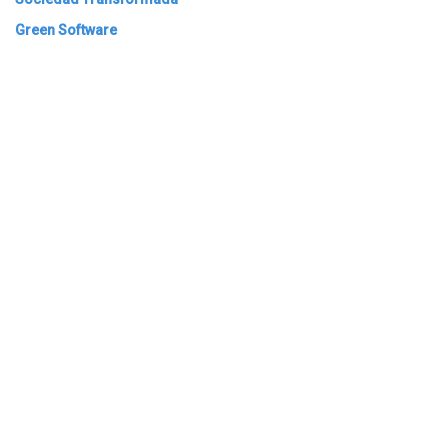
Green Software
ARCHIVAR
​​ Bogotá, Enlaces útiles:
Inicio
Sobre nosotros