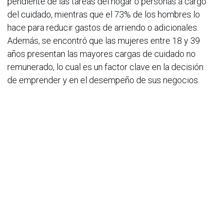
pendiente de las tareas del hogar o personas a cargo
del cuidado, mientras que el 73% de los hombres lo
hace para reducir gastos de arriendo o adicionales.
Además, se encontró que las mujeres entre 18 y 39
años presentan las mayores cargas de cuidado no
remunerado, lo cual es un factor clave en la decisión
de emprender y en el desempeño de sus negocios.
“El cuidado es la columna vertebral de nuestra
economía y sociedad, pero lo hemos invisibilizado y
relegado al ámbito privado y femenino, frenando la
autonomía económica de las mujeres e incluso
nuestro desarrollo como ciudad. Entender esto es
crucial: el cuidado no es un "asunto de mujeres", es
una responsabilidad de toda la sociedad que exige
soluciones colectivas (Estado, empresas,